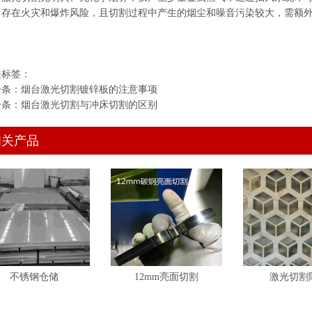
，存在火灾和爆炸风险，且切割过程中产生的烟尘和噪音污染较大，需额
关标签：
一条：
烟台激光切割镀锌板的注意事项
一条：
烟台激光切割与冲床切割的区别
相关产品
不锈钢仓储
12mm亮面切割
激光切割