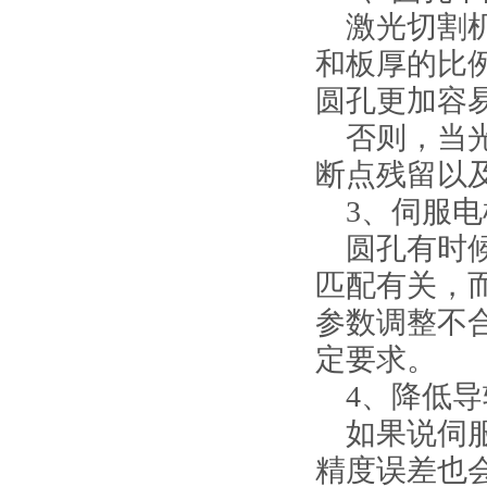
激光切割
和板厚的比
圆孔更加容
否则，当
断点残留以
3、伺服
圆孔有时
匹配有关，
参数调整不
定要求。
4、降低
如果说伺
精度误差也