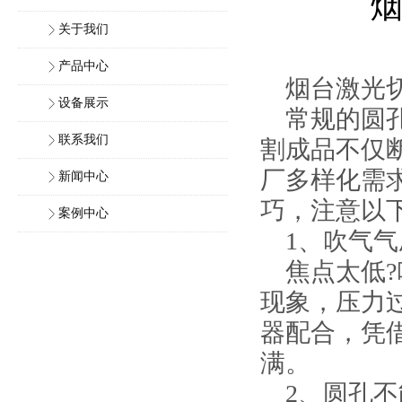
关于我们
产品中心
烟台激光
设备展示
常规的圆
联系我们
割成品不仅
厂多样化需
新闻中心
巧，注意以
案例中心
1、吹气
焦点太低
现象，压力
器配合，凭
满。
2、圆孔