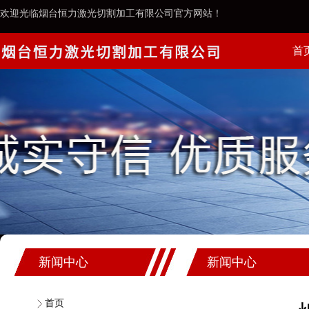
欢迎光临烟台恒力激光切割加工有限公司官方网站！
首
案例
新闻中心
新闻中心
首页