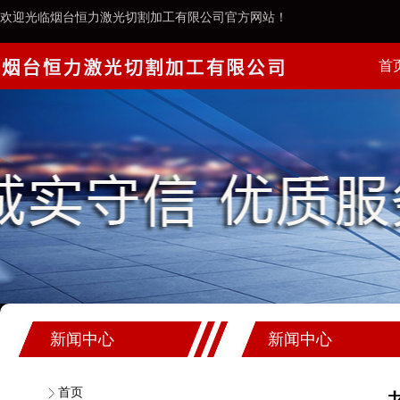
欢迎光临烟台恒力激光切割加工有限公司官方网站！
首
案例
新闻中心
新闻中心
首页