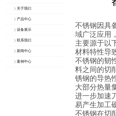
关于我们
产品中心
不锈钢因具
设备展示
域广泛应用
联系我们
主要源于以
材料特性导
新闻中心
不锈钢的韧
案例中心
料之间的切
锈钢的导热
大部分热量
进一步加速
易产生加工
不锈钢在切