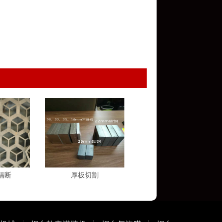
隔断
厚板切割