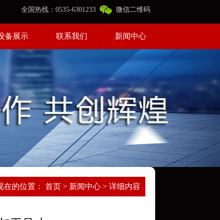
全国热线：0535-6301233
微信二维码
设备展示
联系我们
新闻中心
现在的位置：
首页
>
新闻中心
> 详细内容