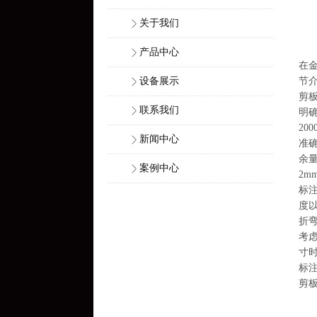
关于我们
产品中心
在
设备展示
节
剪
联系我们
明
20
新闻中心
准
余
案例中心
2m
标
度
折
考
寸
标
剪