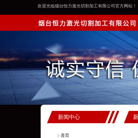
欢迎光临烟台恒力激光切割加工有限公司官方网站！
新闻中心
首页