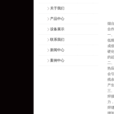
关于我们
产品中心
烟
设备展示
合
一
联系我们
低
成
新闻中心
硬
的
案例中心
二
热
会
残
产
三
焊
力
焊
增