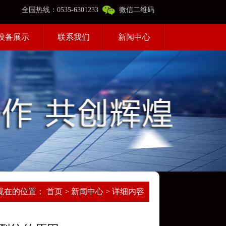
全国热线：0535-6301233
微信二维码
设备展示
联系我们
新闻中心
现在的位置：
首页
>
新闻中心
> 详细内容