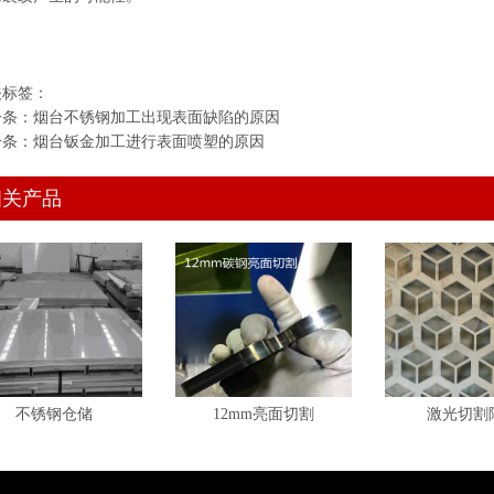
关标签：
一条：
烟台不锈钢加工出现表面缺陷的原因
一条：
烟台钣金加工进行表面喷塑的原因
相关产品
不锈钢仓储
12mm亮面切割
激光切割