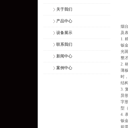
关于我们
产品中心
烟
设备展示
及
1.
联系我们
钣金
光
新闻中心
整
2.
案例中心
薄
时
结
3.
异
字
型
4.
钣
前