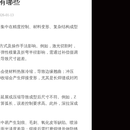
有哪些
6-01-13
要集中在精度控制、材料变形、复杂结构成型
方式及操作手法影响。例如，
激光切割
时，
、弹性模量及折弯半径影响，需通过补偿值调
差导致尺寸超差。
温会使材料热胀冷缩，导致边缘翘曲；冲压
却收缩会产生焊接变形，尤其是长焊缝或封闭
延展或压缩导致成型后尺寸不符。例如，Z
计算弧长，误差控制要求高。此外，深拉深成
工
中易产生划痕、毛刺、氧化皮等缺陷。喷涂
表面光泽度差异；焊接后需打磨焊缝并做防锈