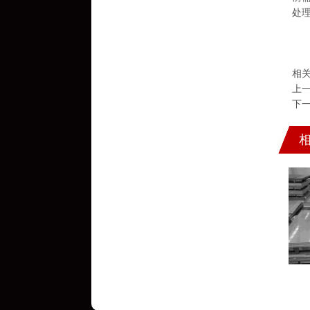
处
相
上
下