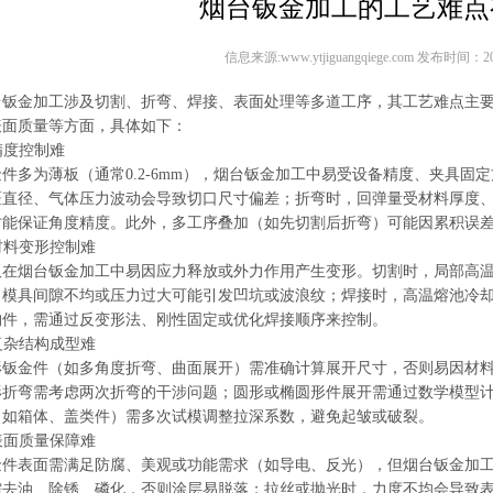
烟台钣金加工的工艺难点
信息来源:www.ytjiguangqiege.com 发布时间：202
台
钣金加工
涉及切割、折弯、
焊接
、表面处理等多道工序，其工艺难点主
表面质量等方面，具体如下：
 精度控制难
件多为薄板（通常0.2-6mm），烟台
钣金加工
中易受设备精度、夹具固定
斑直径、气体压力波动会导致切口尺寸偏差；折弯时，回弹量受材料厚度
才能保证角度精度。此外，多工序叠加（如先切割后折弯）可能因累积误
 材料变形控制难
板在烟台
钣金加工
中易因应力释放或外力作用产生变形。切割时，局部高
，模具间隙不均或压力过大可能引发凹坑或波浪纹；
焊接
时，高温熔池冷
构件，需通过反变形法、刚性固定或优化焊接顺序来控制。
 复杂结构成型难
形钣金件（如多角度折弯、曲面展开）需准确计算展开尺寸，否则易因材料
形折弯需考虑两次折弯的干涉问题；圆形或椭圆形件展开需通过数学模型
（如箱体、盖类件）需多次试模调整拉深系数，避免起皱或破裂。
 表面质量保障难
金件表面需满足防腐、美观或功能需求（如导电、反光），但烟台
钣金加
需去油、除锈、磷化，否则涂层易脱落；拉丝或抛光时，力度不均会导致