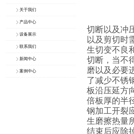
关于我们
产品中心
切断以及冲
设备展示
以及剪切时
联系我们
生切变不良
切断，当不
新闻中心
磨以及必要
案例中心
了减少不锈
板沿压延方
倍板厚的半
钢加工开裂
生磨擦热量
结束后应除