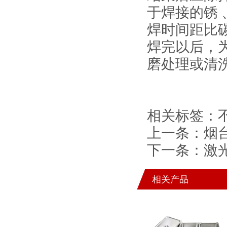
于焊接的锈
焊时间距比
焊完以后，
磨处理或清
相关标签：
上一条：
烟
下一条：
激
相关产品