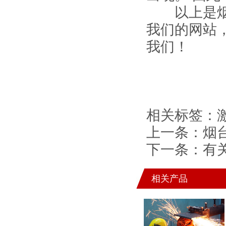
以上是烟台
我们的网站
我们！
相关标签：
上一条：
烟
下一条：
有
相关产品