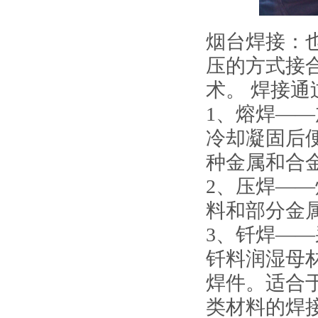
烟台
焊接
：
压的方式接
术。
焊接
通
1、熔焊—
冷却凝固后
种金属和合
2、压焊——
料和部分金
3、钎焊—
钎料润湿母
焊件。适合
类材料的
焊