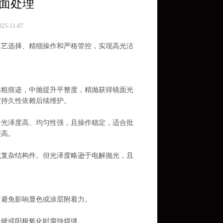
面处理
5-11-07
工艺选择、精细操作和严格管控，实现高光洁
除粗痕迹，中抛提升平整度，精抛获得镜面光
度持久性依赖后续维护。
于光泽度高、均匀性强，且操作稳定，适合批
较高。
或复杂结构件。但光泽度略逊于电解抛光，且
，避免影响显色或涂层附着力。
电镀或阳极氧化时腐蚀焊缝。