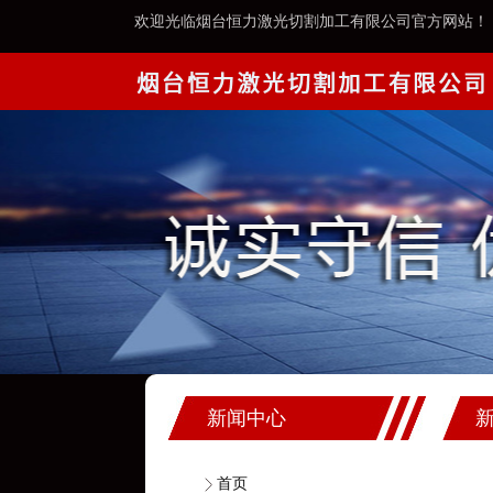
欢迎光临烟台恒力激光切割加工有限公司官方网站！
新闻中心
首页