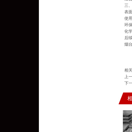
三
表
使用
环
化
后
烟
相
上
下