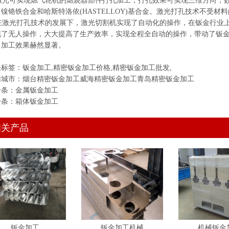
光可实现燃气轮机的燃烧器部件打孔加工，打孔效果可实现三维方向，数
镍铬铁合金和哈斯特洛依(HASTELLOY)基合金。激光打孔技术不受
激光打孔技术的发展下，
激光切割
机实现了自动化的操作，在钣金行业
现了无人操作，大大提高了生产效率，实现全程全自动的操作，带动了钣
，加工效果赫然显著。
关标签：
钣金加工
,
精密钣金加工价格
,
精密钣金加工批发
,
门城市：
烟台精密钣金加工
威海精密钣金加工
青岛精密钣金加工
一条：
金属钣金加工
一条：
箱体钣金加工
相关产品
钣金加工
钣金加工机械
机械钣金