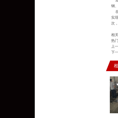
激
钢、
在
实
次
相
热
上
下