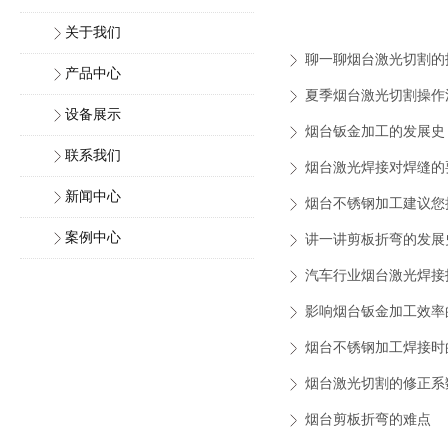
关于我们
聊一聊烟台激光切割的
产品中心
夏季烟台激光切割操作
设备展示
烟台钣金加工的发展史
联系我们
烟台激光焊接对焊缝的
新闻中心
烟台不锈钢加工建议您
案例中心
讲一讲剪板折弯的发展
汽车行业烟台激光焊接
影响烟台钣金加工效率
烟台不锈钢加工焊接时
烟台激光切割的修正系
烟台剪板折弯的难点