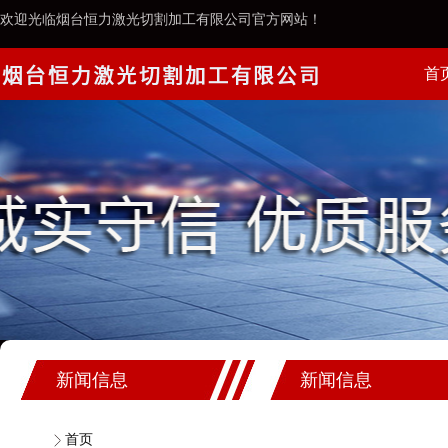
欢迎光临烟台恒力激光切割加工有限公司官方网站！
首
案例
新闻信息
新闻信息
首页