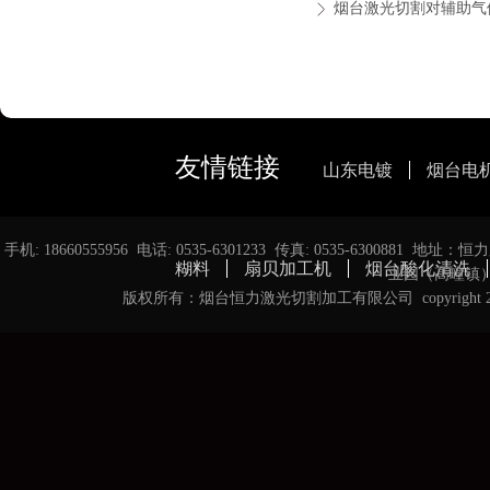
烟台激光切割对辅助气
友情链接
山东电镀
烟台电
手机: 18660555956 电话: 0535-6301233 传真: 0535-6
糊料
扇贝加工机
烟台酸化清洗
业园（高疃镇） 邮箱
版权所有：烟台恒力激光切割加工有限公司 copyright